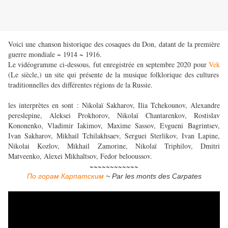
Voici une chanson historique des cosaques du Don, datant de la première
guerre mondiale ~ 1914 ~ 1916.
Le vidéogramme ci-dessous, fut enregistrée en septembre 2020 pour
Vek
(Le siècle,) un site qui présente de la musique folklorique des cultures
traditionnelles des différentes régions de la Russie.
les interprètes en sont : Nikolaï Sakharov, Ilia Tchekounov, Alexandre
pereslepine, Aleksei Prokhorov, Nikolaï Chantarenkov, Rostislav
Kononenko, Vladimir Iakimov, Maxime Sassov, Evgueni Bagrintsev,
Ivan Sakharov, Mikhail Tchilakhsaev, Serguei Sterlikov, Ivan Lapine,
Nikolai Kozlov, Mikhail Zamorine, Nikolaï Triphilov, Dmitri
Matveenko, Alexei Mikhaltsov, Fedor belooussov.
~~~~~~~~~~~~
По горам Карпатским
~ Par les monts des Carpates