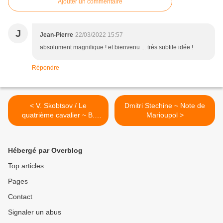
Ajouter un commentaire
J
Jean-Pierre
22/03/2022 15:57
absolument magnifique ! et bienvenu ... très subtile idée !
Répondre
< V. Skobtsov / Le
Dmitri Stechine ~ Note de
quatrième cavalier ~ В.
Marioupol >
Скобцов / Четвёртый
всадник
Hébergé par Overblog
Top articles
Pages
Contact
Signaler un abus