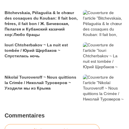
Bitchevskaia, Pélaguéia & le chœur
des cosaques du Kouban: Il fait bon,
frères, il fait bon / Ж. Бичевская,
Пелагея и Кубанский казачий
хор:Любо брацы
Iouri Chtcherbakov ~ La nuit est
tombée / Юрий Щербаков ~
Спустилась ночь
Nikolaï Touroveroff ~ Nous quittions
la Crimée / Николай Туроверов ~
Уходили мы из Крыма
Commentaires