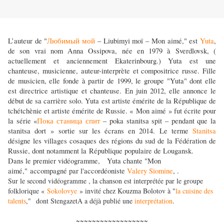
L’
auteur
de "
Любимый мой
– Liubimyi moï – Mon aimé," est
Yuta
,
de son vrai nom Anna Ossipova, née en 1979 à Sverdlovsk, (
actuellement et anciennement Ekaterinbourg.) Yuta est une
chanteuse, musicienne, auteur-interprète et compositrice russe. Fille
d
e
musicien, elle fonde à partir de 1999, le groupe "Yuta" dont elle
est directrice artistique et chanteuse. En juin 2012, elle annonce le
début de sa carrière solo. Yuta est artiste émérite de la République de
tchétchènie et artiste émérite de Russie. « Mon aimé » fut écrite pour
la série «
Пока станица спит
– poka stanitsa spit – pendant que la
stanitsa dort » sortie sur les écrans en 2014. Le terme
Stanitsa
désigne les villages cosaques des régions du sud de la Fédération de
Russie, dont notamment l
a
République populaire de Lougansk.
Dans le premier vidéogramme
,
Yuta chante "
Mon
aimé,"
accompagné par l'accordéoniste
Valery Siomine
, .
Sur le second vidéogramme , la chanson est interprétée par le groupe
folklorique «
Sokolovye
»
invité chez Kouzma Bolotov à "
la cuisine des
talents
," dont StengazetA a déjà publié une
interprétation
.
~~~~~~~~~~~~~~~~~~