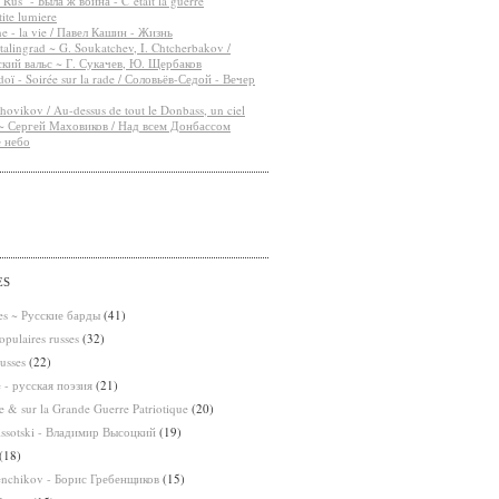
"Rus" - Была ж война - C’était la guerre
ite lumiere
e - la vie / Павел Кашин - Жизнь
stalingrad ~ G. Soukatchev, I. Chtcherbakov /
кий вальс ~ Г. Сукачев, Ю. Щербаков
oï - Soirée sur la rade / Соловьёв-Седой - Вечер
ovikov / Au-dessus de tout le Donbass, un ciel
 ~ Сергей Маховиков / Над всем Донбассом
е небо
ES
ses ~ Русские барды
(41)
pulaires russes
(32)
usses
(22)
e - русская поэзия
(21)
 & sur la Grande Guerre Patriotique
(20)
issotski - Владимир Высоцкий
(19)
(18)
enchikov - Борис Гребенщиков
(15)