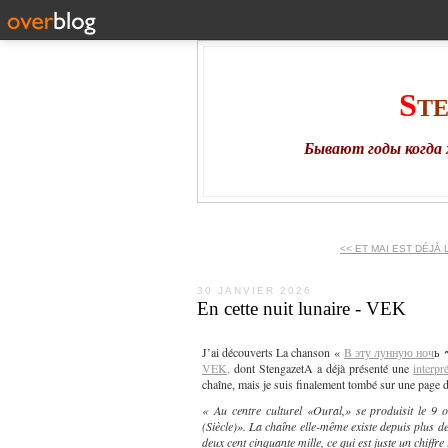
S
T
Бывают годы когда 
<< ET MAI EST DÉJÀ L
30 JANVIER 2026
En cette nuit lunaire - VEK
J’ai découverts La chanson «
B эту лунную ноч
ь
VEK,
dont StengazetA a déjà présenté une
interpr
chaîne, mais je suis finalement tombé sur une page d
« A
u centre culturel «Oural,» se produisit
le
9 o
(
Siècle
)
». La chaîne elle-même existe depuis plus de
deux cent cinquante mille, ce qui est juste un chiffr