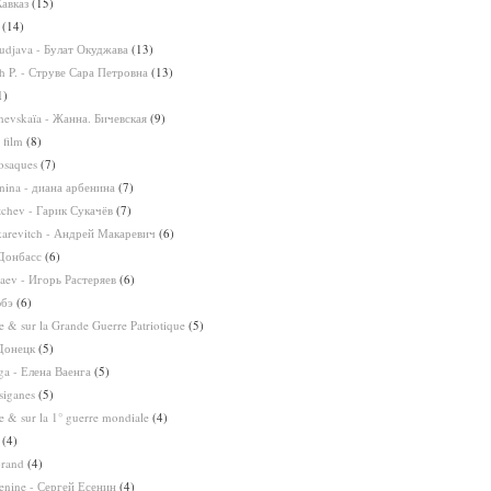
Кавказ
(15)
(14)
udjava - Булат Окуджава
(13)
ah P. - Струве Сара Петровна
(13)
1)
chevskaïa - Жанна. Бичевская
(9)
 film
(8)
osaques
(7)
nina - диана арбенина
(7)
tchev - Гарик Сукачёв
(7)
arevitch - Андрей Макаревич
(6)
 Донбасс
(6)
iaev - Игорь Растеряев
(6)
юбэ
(6)
 & sur la Grande Guerre Patriotique
(5)
Донецк
(5)
ga - Елена Ваенга
(5)
siganes
(5)
 & sur la 1° guerre mondiale
(4)
(4)
brand
(4)
senine - Сергей Есенин
(4)