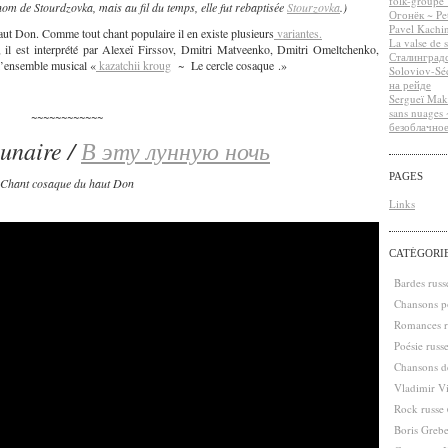
folk-groupe 
e nom de Stourdzovka, mais au fil du temps, elle fut rebaptisée
Stourzovka
.)
Огонёк ~ Pet
Pavel Kachin
haut Don.
Comme tout chant populaire il en existe
plusieurs
variantes.
La valse de 
 il est interprété par Alexeï Firssov, Dmitri Matveenko, Dmitri Omeltchenko,
Сталинградс
e l’ensemble musical «
kazatchii kroug
~
Le cercle cosaque .»
Soloviov-Séd
на рейде
Sergueï Makh
sans nuages
~~~~~~~~~~~~
безоблачно
lunaire /
В эту лунную ночь
PAGES
Chant cosaque du
haut
Don
Links
CATÉGORI
Bardes rus
Chansons po
Romances r
Poésie russ
Chansons de
Vladimir V
Rock russe
Boris Greb