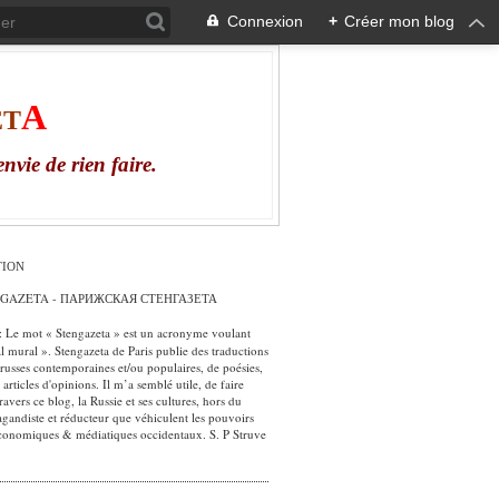
Connexion
+
Créer mon blog
А
ЕТ
envie
de
rien
faire
.
TION
NGAZETA - ПАРИЖСКАЯ СТЕНГАЗЕТА
: Le mot « Stengazeta » est un acronyme voulant
al mural ». Stengazeta de Paris publie des traductions
russes contemporaines et/ou populaires, de poésies,
 articles d'opinions. Il m’a semblé utile, de faire
ravers ce blog, la Russie et ses cultures, hors du
gandiste et réducteur que véhiculent les pouvoirs
économiques & médiatiques occidentaux. S. P Struve