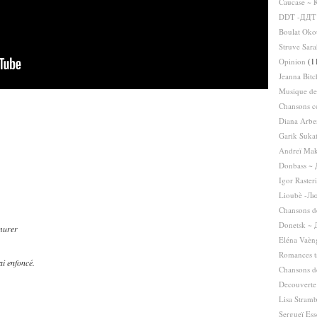
Caucase ~ 
DDT -ДДТ
Boulat Oko
Struve Sar
Opinion
(1
Jeanna Bit
Musique de
Chansons c
Diana Arbe
Garik Suka
Andreï Mak
Donbass ~
Igor Raster
Lioubè -Л
Chansons de
Donetsk ~ 
rmurer
Eléna Vaèn
Romances t
ai enfoncé.
Chansons de
Decouverte
Lisa Stram
Sergueï Es