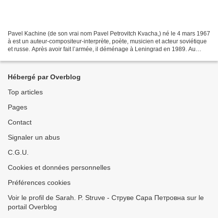
Pavel Kachine (de son vrai nom Pavel Petrovitch Kvaсha,) né le 4 mars 1967
à est un auteur-compositeur-interprète, poète, musicien et acteur soviétique
et russe. Après avoir fait l’armée, il déménage à Leningrad en 1989. Au
début il gagne sa vie en jouent...
Hébergé par Overblog
Top articles
Pages
Contact
Signaler un abus
C.G.U.
Cookies et données personnelles
Préférences cookies
Voir le profil de Sarah. P. Struve - Струве Сара Петровна sur le
portail Overblog