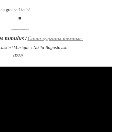
n du groupe Lioubé.
~~~~~~~~~~
s tumulus /
Спят курганы тёмные
Laskin
Musique : Nikita Bogoslovski
/
(1939)