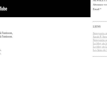
NEWSLETT
Abonnez-vous
Email
LIENS
Stengazeta s
 l'unisson,
Sarah P. Str
 l'unisson.
Stengazeta s
Le blog de l
Le blog de 
Les liens de
s,
s.