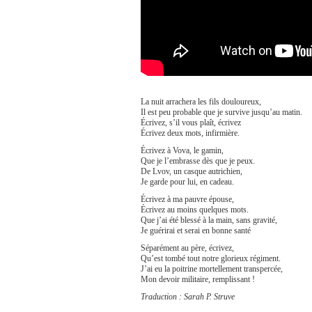
La nuit arrachera les fils douloureux,
Il est peu probable que je survive jusqu’au matin.
Écrivez, s’il vous plaît, écrivez
Écrivez deux mots, infirmière.
Écrivez à Vova, le gamin,
Que je l’embrasse dès que je peux.
De Lvov, un casque autrichien,
Je garde pour lui, en cadeau.
Écrivez à ma pauvre épouse,
Écrivez au moins quelques mots.
Que j’ai été blessé à la main, sans gravité,
Je guérirai et serai en bonne santé
Séparément au père, écrivez,
Qu’est tombé tout notre glorieux régiment.
J’ai eu la poitrine mortellement transpercée,
Mon devoir militaire, remplissant !
Traduction : Sarah P. Struve