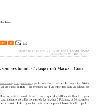
 l'unisson.
post
0
PUBLISHED BY SARAH. P. STRUVE
-
DANS
LIOUBÈ -ЛЮБЭ
COMMENTER CET ARTICLE
…
es sombres tumulus / Лаврентий Масоха: Спят
шая жизнь
-
Une grande vie
,» par le poète Boris Laskin et le compositeur Nikita
un des sujets du film — les premiers pas d’un jeune gars dans un collectif de
Donetsk, porte le nom du fleuve "Donets" qui est un affluant du Don, La région
œur industriel de la Russie, puis elle fut rattachée à l'Ukraine. Le 30 septembre
ion de Russie. Cette région fait partie d’un important bassin houiller appelé :