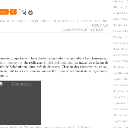
Caucase ~ 
DDT -ДДТ
post
0
Boulat Oko
Struve Sar
АРА ПЕТР
-
DANS
LIOUBÈ -ЛЮБЭ
CHANSONS DE & SUR LA 1° GUERRE
Opinion
(1
MONDIALE
COMMENTER CET ARTICLE
…
Jeanna Bit
Musique de
Chansons c
Diana Arbe
Garik Suka
album du groupe Lubé «
Зона
Любэ
–Zona Lubé – Zone Lubé » Les chansons qui
Andreï Mak
 titre homonyme
du réalisateur
Dmitri Zolotoukhine
. Le travail de création de
Donbass ~
film de Zolotoukhine, dura prés de deux ans. Chacune des chansons est, en soi,
hème unit toutes ces chansons-nouvelles, c’est le sentiment de la repentance,
Igor Raster
main
».
Lioubè -Л
Chansons de
Donetsk ~ 
Eléna Vaèn
Romances t
Chansons de
Decouverte
Lisa Stram
Sergueï Es
trait du film de Zolotoukhine avec le thème de « Kon', -L’étalon »
.