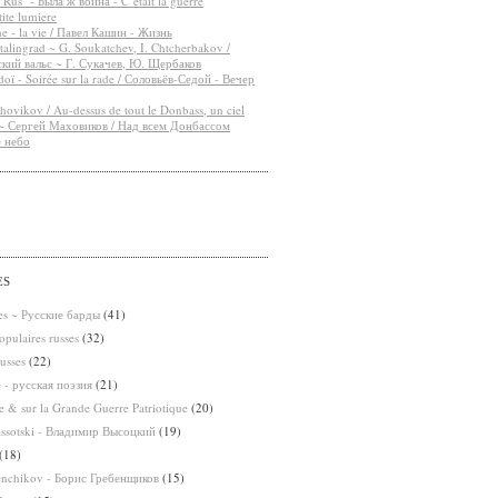
"Rus" - Была ж война - C’était la guerre
ite lumiere
e - la vie / Павел Кашин - Жизнь
stalingrad ~ G. Soukatchev, I. Chtcherbakov /
кий вальс ~ Г. Сукачев, Ю. Щербаков
oï - Soirée sur la rade / Соловьёв-Седой - Вечер
ovikov / Au-dessus de tout le Donbass, un ciel
 ~ Сергей Маховиков / Над всем Донбассом
е небо
ES
ses ~ Русские барды
(41)
pulaires russes
(32)
usses
(22)
e - русская поэзия
(21)
 & sur la Grande Guerre Patriotique
(20)
issotski - Владимир Высоцкий
(19)
(18)
enchikov - Борис Гребенщиков
(15)