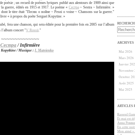
ls de poésie ; un recueil de poèmes lyriques publié aux alentours de 1909 ainsi que
 la guerre, édités en 1915 et 1917. Le poème «
Сестра
~
Sestra ~ Infirmière. »
 dont le titre était "Песни. о войне ~ Pesni o voine ~ Chansons sur la guerre."
e livre « à propos du poète Sergueï Kopytine. »
RECHERCH
bè, fera une chanson, qui sera éditée pour la première fois en 2005 sur l’album
s l’album concert "
V Rossii
."
~~~~~~~~~~~~~~
ARCHIVES
Сестра
/ Infirmière
. Kopytkine / Musique :
I. Matvienko
Mai 2026
Mars 2026
Janvier 20
Novembre 
Octobre 20
Août 2025
Mai 2025
ARTICLES 
Rassoul Gamz
Et mai est d
Анна Ревяк
En cette nui
Mon aimé ~