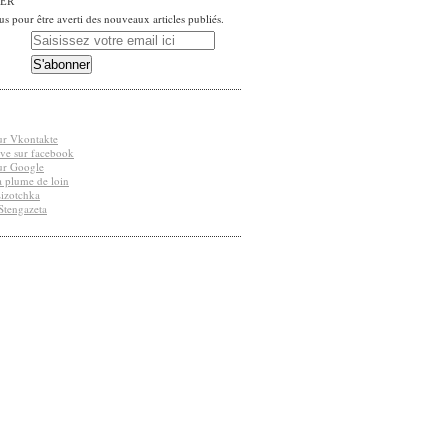
ER
 pour être averti des nouveaux articles publiés.
ur Vkontakte
uve sur facebook
ur Google
a plume de loin
Lizotchka
 Stengazeta