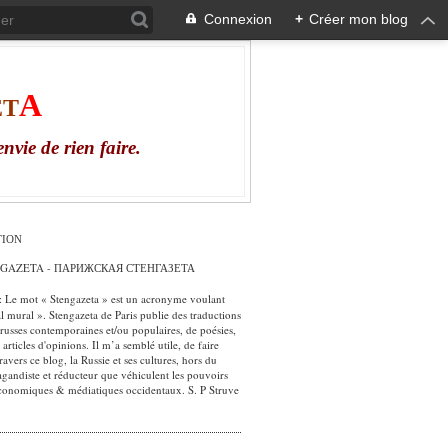
Connexion
+
Créer mon blog
А
ЕТ
envie
de
rien
faire
.
TION
NGAZETA - ПАРИЖСКАЯ СТЕНГАЗЕТА
: Le mot « Stengazeta » est un acronyme voulant
al mural ». Stengazeta de Paris publie des traductions
russes contemporaines et/ou populaires, de poésies,
 articles d'opinions. Il m’a semblé utile, de faire
ravers ce blog, la Russie et ses cultures, hors du
gandiste et réducteur que véhiculent les pouvoirs
économiques & médiatiques occidentaux. S. P Struve