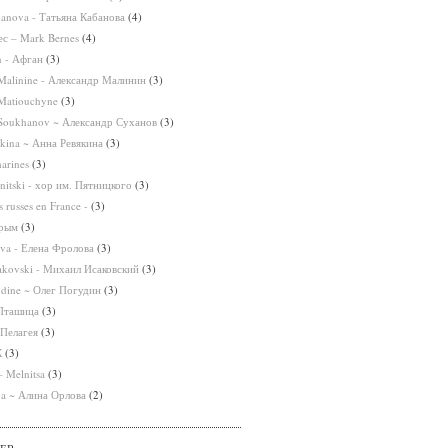
banova - Татьяна Кабанова
(4)
с – Mark Bernes
(4)
n - Афган
(3)
Malinine - Александр Малинин
(3)
Matiouchyne
(3)
 Soukhanov ~ Александр Суханов
(3)
kina ~ Анна Ревякина
(3)
arines
(3)
nitski - хор им. Пятницкого
(3)
 russes en France -
(3)
Крым
(3)
ova - Елена Фролова
(3)
sakovski - Михаил Исаковский
(3)
dine ~ Олег Погудин
(3)
 Пташица
(3)
 Пелагея
(3)
К
(3)
 Melnitsa
(3)
va ~ Алина Орлова
(2)