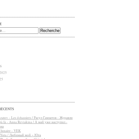
E
26
2025
25
RÉCENTS
atov - Les échassiers / Расул Гамзатов - Журавли
éjà là - Anna Reviakina / А май уже наступил -
ина
t lunaire - VEK
 Yuta / Любимый мой ~ Юта