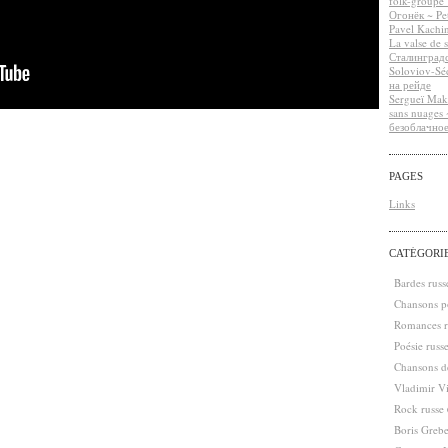
folk-groupe 
Огонёк ~ Pet
Pavel Kachin
La valse de 
Сталинградс
Soloviov-Séd
на рейде
Sergueï Makh
sans nuages
безоблачно
PAGES
Links
CATÉGORI
Bardes rus
Chansons po
Romances r
Poésie russ
Chansons de
Vladimir V
Rock russe
Boris Greb