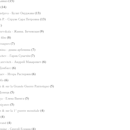
Кавказ
(15)
(14)
udjava - Булат Окуджава
(13)
ah P. - Струве Сара Петровна
(13)
1)
chevskaïa - Жанна. Бичевская
(9)
 film
(8)
osaques
(7)
nina - диана арбенина
(7)
tchev - Гарик Сукачёв
(7)
arevitch - Андрей Макаревич
(6)
 Донбасс
(6)
iaev - Игорь Растеряев
(6)
юбэ
(6)
 & sur la Grande Guerre Patriotique
(5)
Донецк
(5)
ga - Елена Ваенга
(5)
siganes
(5)
 & sur la 1° guerre mondiale
(4)
(4)
brand
(4)
senine - Сергей Есенин
(4)