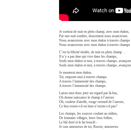
Je sortirai de nuit en plein champ, avec mon étalon,
Par une nuit sombre, doucement nous avancerons.
Nous avancerons avec mon étalon à travers champs à
Nous avancerons avec mon étalon à travers champs à
C’est la félicité étoilée, de nuit en plein champ …
Il n’y a pas âme qui vive dans les champs,
Seuls mon étalon et moi, à travers champs, avançon
Seuls mon étalon et moi, à travers champs, avançon
Je monterai mon étalon,
Toi, emporte-moi à travers champs.
A travers l’immensité des champs,
A travers l’immensité des champs.
Laisse-moi donc jeter un regard par là-bas,
Où donne naissance le champ à l’aurore.
Oh, couleur d'airelle, rouge vermeil de l’aurore,
Ce lieu existe-t-il ou bien n’existe-t-il pas?
Les champs, les sources coulant au milieu,
De lointains villages, leurs feux follets,
Le blé doré et le lin bouclé -
Je suis amoureux de toi, Russie, amoureux.