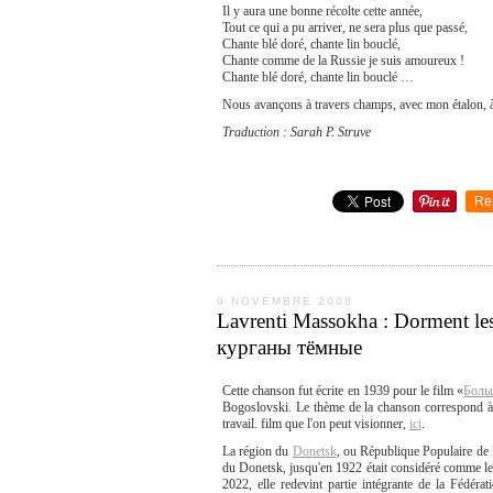
Il y aura une bonne récolte cette année,
Tout ce qui a pu arriver, ne sera plus que passé,
Chante blé doré, chante lin bouclé,
Chante comme de la Russie je suis amoureux !
Chante blé doré, chante lin bouclé …
Nous avançons à travers champs, avec mon étalon, à
Traduction : Sarah P. Struve
Re
9 NOVEMBRE 2008
Lavrenti Massokha : Dorment l
курганы тёмные
Cette chanson fut écrite en 1939 pour le film «
Боль
Bogoslovski. Le thème de la chanson correspond à 
travail. film que l'on peut visionner,
ici
.
La région du
Donetsk
, ou République Populaire de 
du Donetsk, jusqu'en 1922 était considéré comme le c
2022, elle redevint partie intégrante de la Fédérat