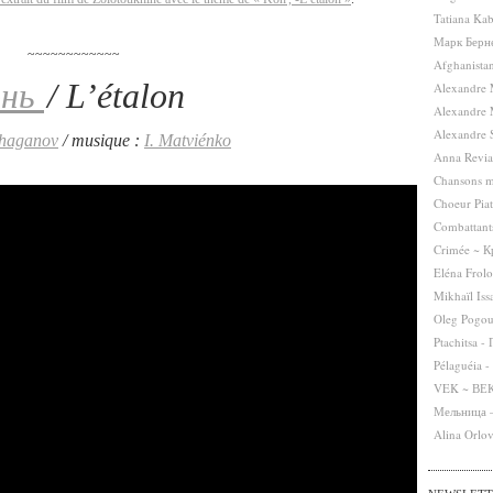
Tatiana Ka
Марк Берне
~~~~~~~~~~~~
Afghanista
онь
/ L’étalon
Alexandre 
Alexandre 
Alexandre
haganov
/ musique :
I. Matviénko
Anna Revia
Chansons m
Choeur Piat
Combattants
Crimée ~ 
Eléna Frol
Mikhaïl Is
Oleg Pogou
Ptachitsa -
Pélaguéia -
VEK ~ ВЕ
Мельница –
Alina Orlo