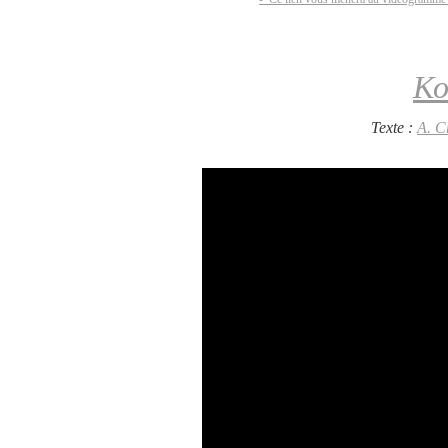
К
Texte :
A. C