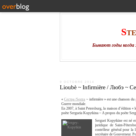
S
T
Бывают годы когда 
9 OCTOBRE 2014
Lioubè ~ Infirmière / Любэ ~ С
«
Сестра /Sestra
~ infirmière » est une chanson du
Guerre mondiale.
En 2007, à Saint Petersburg, la maison d’édition « le 
poète Sergueïa Kopytkina ~ A propos du poète Serg
Se
rgueï Kopytkine est né en
juridique de Saint-Pétersb
contrôleur général pour la 
secrétaire de Gouverneur. P