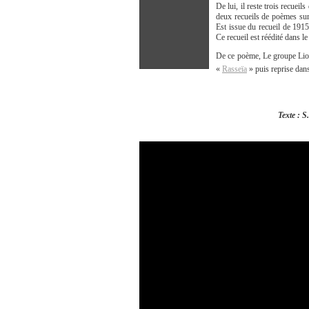
De lui, il reste trois recuei
deux recueils de poèmes sur
Est issue du recueil de 1915
Ce recueil est réédité dans l
De ce poème, Le groupe Liou
«
Rasseïa
» puis reprise dan
Texte : S