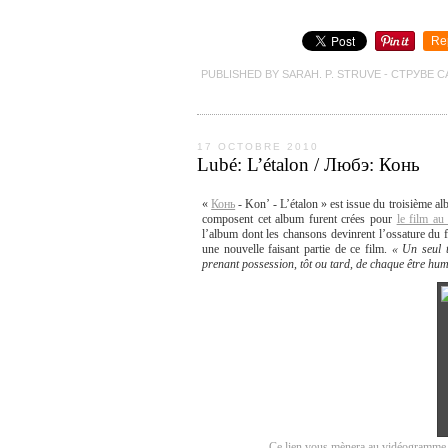
Re
PUBLISHED BY SARAH. P. STRUVE - СТРУВЕ С
17 OCTOBRE 2010
Lubé: L’étalon / Любэ: Конь
«
Конь
- Kon’ - L’étalon » est issue du troisième 
composent cet album furent crées pour
le film au
l’album dont les chansons devinrent l’ossature du 
une nouvelle faisant partie de ce film.
« Un seul t
prenant possession, tôt ou tard, de chaque être hu
- Ce lien vous mènera au vidéogramme ex