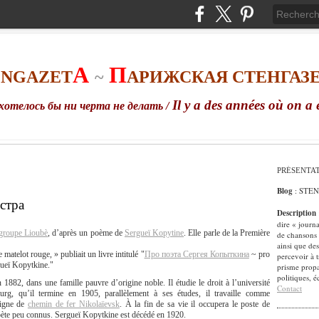
A
П
ENGAZET
~
АРИЖСКАЯ СТЕНГАЗ
Il
y
a
des
ann
é
es
o
ù
on
a
хотелось бы ни черта не делать /
PRÉSENTA
Blog
: STE
естра
Description
dire « journ
groupe Lioubè
, d’après un poème de
Sergueï Kopytine
. Elle parle de la Première
de chansons 
ainsi que des
matelot rouge, » publiait un livre intitulé "
Про поэта Сергея Копыткина
~ pro
percevoir à t
ueï Kopytkine."
prisme propa
politiques, 
 1882, dans une famille pauvre d’origine noble. Il étudie le droit à l’université
Contact
ourg, qu’il termine en 1905, parallèlement à ses études, il travaille comme
ligne de
chemin de fer Nikolaïevsk
. À la fin de sa vie il occupera le poste de
oète peu connus. Sergueï Kopytkine est décédé en 1920.