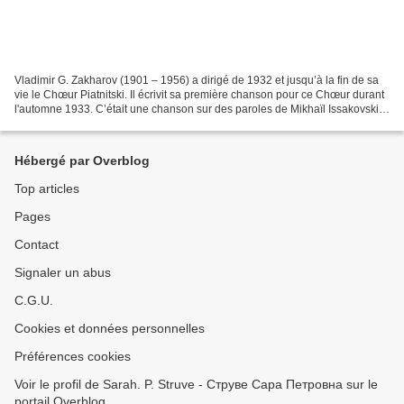
Vladimir G. Zakharov (1901 – 1956) a dirigé de 1932 et jusqu’à la fin de sa
vie le Chœur Piatnitski. Il écrivit sa première chanson pour ce Chœur durant
l'automne 1933. C’était une chanson sur des paroles de Mikhaïl Issakovski.
Puis, de nombreuses autres...
Hébergé par Overblog
Top articles
Pages
Contact
Signaler un abus
C.G.U.
Cookies et données personnelles
Préférences cookies
Voir le profil de Sarah. P. Struve - Струве Сара Петровна sur le
portail Overblog