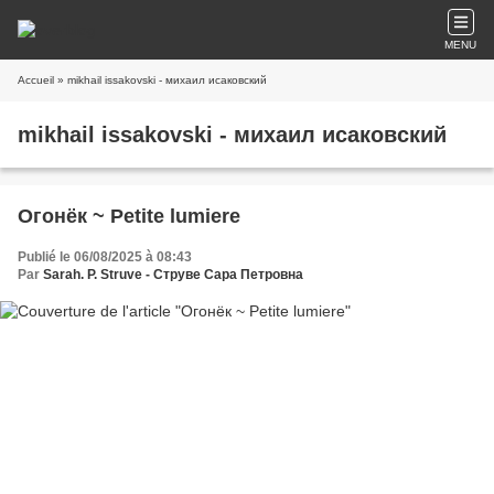
MENU
Accueil
» mikhail issakovski - михаил исаковский
mikhail issakovski - михаил исаковский
Огонёк ~ Petite lumiere
Publié le 06/08/2025 à 08:43
Par
Sarah. P. Struve - Струве Сара Петровна