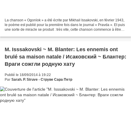
La chanson « Ogonïok » a été écrite par Mikhail Issakovski, en février 1943,
le poème est publié pour la première fois dans le journal « Pravda ». Et puis
une sorte de miracle se produit : très vite, cette chanson commence à être
chantée sur tous les...
M. Isssakovski ~ M. Blanter: Les ennemis ont
brulé sa maison natale / Исаковский ~ Блантер:
Враги сожгли родную хату
Publié le 18/09/2014 à 19:22
Par
Sarah. P. Struve - Струве Сара Петр