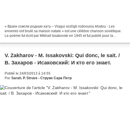
« Враги сожгли родную хату – Vragui sozhgli rodnouiou khatou - Les
ennemis ont brulé sa maison natale » est une célèbre chanson soviétique.
Le poème fut écrit par Mikhaïl Issakovski en 1945 et fut publié pour la
première fois en 1946 dans le n°7 du journal...
V. Zakharov - M. Issakovski: Qui donc, le sait. /
В. Захаров - Исаковский: И кто его знает.
Publié le 24/03/2013 à 14:55
Par
Sarah. P. Struve - Струве Сара Петр