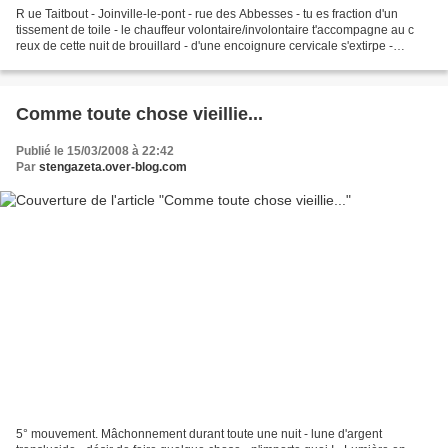
R ue Taitbout - Joinville-le-pont - rue des Abbesses - tu es fraction d'un
tissement de toile - le chauffeur volontaire/involontaire t'accompagne au c
reux de cette nuit de brouillard - d'une encoignure cervicale s'extirpe -
presque timide - Babouchka...
Comme toute chose vieillie...
Publié le 15/03/2008 à 22:42
Par
stengazeta.over-blog.com
5° mouvement. Mâchonnement durant toute une nuit - lune d'argent