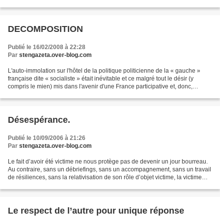
revient toujours à la source Là-bas…...
DECOMPOSITION
Publié le 16/02/2008 à 22:28
Par
stengazeta.over-blog.com
L'auto-immolation sur l'hôtel de la politique politicienne de la « gauche »
française dite « socialiste » était inévitable et ce malgré tout le désir (y
compris le mien) mis dans l'avenir d'une France participative et, donc,
cultivée et intelligente,...
Désespérance.
Publié le 10/09/2006 à 21:26
Par
stengazeta.over-blog.com
Le fait d’avoir été victime ne nous protège pas de devenir un jour bourreau.
Au contraire, sans un débriefings, sans un accompagnement, sans un travail
de résiliences, sans la relativisation de son rôle d’objet victime, la victime
deviendra bourreau,...
Le respect de l’autre pour unique réponse