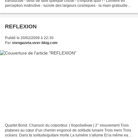
translucide - désir de faire quelque chose - n'importe quoi ! - Lumière en
perception instinctive - luciole des largeurs cosmiques - la main gratouille
des méandres... - De la colombienne...
REFLEXION
Publié le 20/02/2008 à 22:30
Par
stengazeta.over-blog.com
Quartet Bond: Chanson du colporteur. ( Коробейник ) 2° mouvement Trois
platanes au cœur d’un chemin engoncé de solitude lunaire Trois mers Trois
océans. Dans ta solitude/guitare morte La lumière s’allume Et la même eau