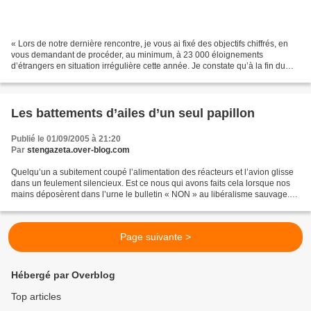
« Lors de notre dernière rencontre, je vous ai fixé des objectifs chiffrés, en
vous demandant de procéder, au minimum, à 23 000 éloignements
d’étrangers en situation irrégulière cette année. Je constate qu’à la fin du
mois d’août, 12 849 étrangers avaient...
Les battements d’ailes d’un seul papillon
Publié le 01/09/2005 à 21:20
Par
stengazeta.over-blog.com
Quelqu’un a subitement coupé l’alimentation des réacteurs et l’avion glisse
dans un feulement silencieux. Est ce nous qui avons faits cela lorsque nos
mains déposèrent dans l’urne le bulletin « NON » au libéralisme sauvage.
On veut nous faire porter à...
Page suivante >
Hébergé par Overblog
Top articles