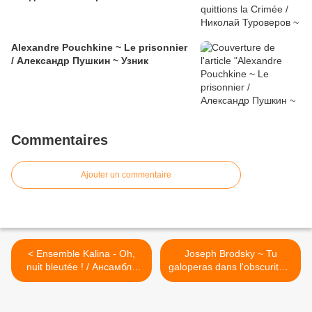
Alexandre Pouchkine ~ Le prisonnier
/ Александр Пушкин ~ Узник
Commentaires
Ajouter un commentaire
< Ensemble Kalina - Oh,
Joseph Brodsky ~ Tu
nuit bleutée ! / Ансамбль
galoperas dans l'obscurité...
Калина - Ах, голубая ночь!
/ Иосиф Бродский ~ Tы
поскачешь во мраке... >