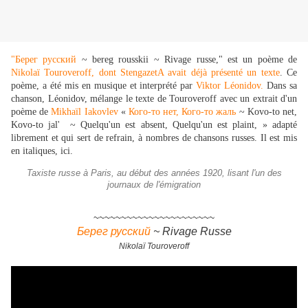
"Берег русский
~ bereg rousskii ~ Rivage russe," est un poème de
Nikolaï Touroveroff,
dont StengazetA avait déjà présenté un texte
. Ce
poème, a été mis en musique et interprété par
Viktor Léonidov.
Dans sa
chanson, Léonidov, mélange le texte de Touroveroff avec un extrait d'un
poème de
Mikhaïl Iakovlev
«
Кого-то нет, Кого-то жаль
~
Kovo-to net,
Kovo-to jal' ~ Quelqu'un est absent, Quelqu'un est plaint, » adapté
librement et qui sert de refrain, à nombres de chansons russes. Il est mis
en italiques, ici.
Taxiste russe à Paris, au début des années 1920, lisant l'un des
journaux de l'émigration
~~~~~~~~~~~~~~~~~~~~~~
Берег русский
~ Rivage Russe
Nikolaï Touroveroff