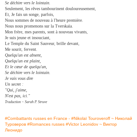
Se déchire vers le lointain.
Seulement, les rêves tambourinent douloureusement,
Et, Je fais un songe, parfois,
Nous sommes de nouveau à l'heure première.
Nous nous promenons sur la Tverskaïa.
Mon frère, mes parents, sont à nouveau vivants,
Je suis jeune et insouciant,
Le Temple du Saint Sauveur, brille devant,
Me sourit, fervent.
Quelqu'un est absent,
Quelqu'un est plaint,
Et le cœur de quelqu'un,
Se déchire vers le lointain.
Je vais vous dire
Un secret :
"Qui, j'aime,
N'est pas, ici."
Traduction ~ Sarah P. Struve
#Combattants russes en France -
#Nikolaï Touroveroff ~ Николай
Туроверов
#Romances russes
#Victor Leonidov ~ Виктор
Леонидо