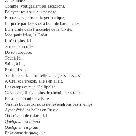
Cette année 17,
Comme, voltigeaient les escadrons,
Balayant tous sur leur passage.
Et que papa, durant la germanique,
fut porté par le soviet à bout de baïonnettes
Et, a brûlé dans l’incendie de la Civile,
Mon petit frère, le Cadet.
Il n'est plus, ici
et moi, je soufre
De son absence.
Tout à lui.
Salut, à lui,
Profond salut.
Sur le Don, la mort telle la neige, se déversait
À
Orel et Perekop, elle s'en allait.
Les camps et puis, Gallipoli :
C'est tout ; il n'y a plus de chemin de retour.
Et, à Istamboul et, à Paris,
Vers les bouleaux, nous ne reviendrons pas à temps
Ayant évité les balles en Russie,
On crèvera de cafard, ici.
Quelqu'un est absent,
Quelqu'un est plaint,
Et le cœur de quelqu'un,