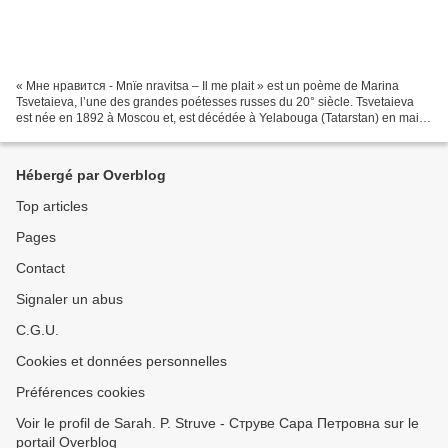
« Мне нравится - Mnïe nravitsa – Il me plait » est un poème de Marina
Tsvetaieva, l’une des grandes poétesses russes du 20° siècle. Tsvetaieva
est née en 1892 à Moscou et, est décédée à Yelabouga (Tatarstan) en mai
1941. Elle avait alors 49 ans. Tsvetaieva...
Hébergé par Overblog
Top articles
Pages
Contact
Signaler un abus
C.G.U.
Cookies et données personnelles
Préférences cookies
Voir le profil de Sarah. P. Struve - Струве Сара Петровна sur le
portail Overblog