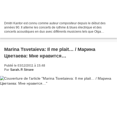
Dmitri Kantor est connu comme auteur compositeur depuis le début des
années 90. Il alterne les concerts de rythme & blues électrique et des
concerts acoustiques en duo avec différents musiciens tels que Olga
Arefeeva. En 1998 olga Arefeeva enregistre...
Marina Tsvetaieva: Il me plait… / Марина
Цветаева: Мне нравится…
Publié le 03/12/2011 à 15:48
Par
Sarah. P. Struve