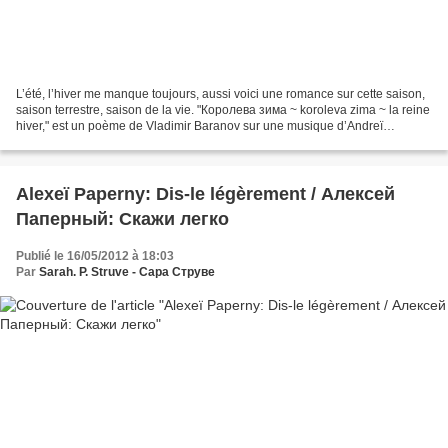
L’été, l’hiver me manque toujours, aussi voici une romance sur cette saison,
saison terrestre, saison de la vie. "Королева зима ~ koroleva zima ~ la reine
hiver," est un poème de Vladimir Baranov sur une musique d’Andreï
Savtchenko. Cette romance est...
Alexeï Paperny: Dis-le légèrement / Алексей
Паперный: Скажи легко
Publié le 16/05/2012 à 18:03
Par
Sarah. P. Struve - Сара Струве