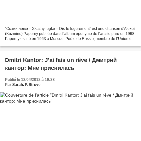
"Скажи легко – Skazhy legko – Dis-le légèrement" est une chanson d'Alexeï
(Kuzmine) Paperny publiée dans l’album éponyme de l’artiste paru en 1998.
Paperny est né en 1963 à Moscou. Poète de Russie, membre de l’Union des
écrivains de Moscou. Acteur et...
Dmitri Kantor: J’ai fais un rêve / Дмитрий
кантор: Мне приснилась
Publié le 12/04/2012 à 19:38
Par
Sarah. P. Struve