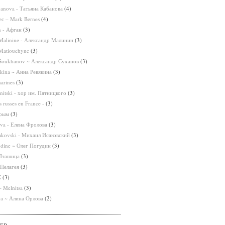
banova - Татьяна Кабанова
(4)
с – Mark Bernes
(4)
n - Афган
(3)
Malinine - Александр Малинин
(3)
Matiouchyne
(3)
 Soukhanov ~ Александр Суханов
(3)
kina ~ Анна Ревякина
(3)
arines
(3)
nitski - хор им. Пятницкого
(3)
 russes en France -
(3)
Крым
(3)
ova - Елена Фролова
(3)
sakovski - Михаил Исаковский
(3)
dine ~ Олег Погудин
(3)
 Пташица
(3)
 Пелагея
(3)
К
(3)
 Melnitsa
(3)
va ~ Алина Орлова
(2)