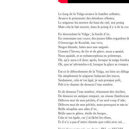
Le long de la Volga avance le batelier solitaire,
Avance le prisonnier des étendues célestes;
Le seigneur lui montre du haut du ciel,
son poing
Mais cela le fait sourire, dans le poing il y a de la coc
En descendant la Volga ; la horde d’or,
En remontant son cours; des jeunes filles regardent d
O breuvage de Kozelsk, eau vive,
Neiges bleutés, faites moi une saignée.
Comme l’hivers, de fer et de glace, nous a apaisé,
Nous apaisât, et se métamorphosa en printemps.
Oh, qu'y aura-t-il donc après, lorsque la neige fondra
Oh, que m’adviendra-t-il, lorsque la glace se rompr
Est-ce le débordement de la Volga, ou bien un déluge
Ou simplement le seigneur balayant des traces,
Seulement, cela m’est égal, je suis presque prêt,
Prêt à te chanter de dessous l’eau sombre.
Et de dessous l’eau sombre, résonnent des cloches,
De dessous un antique rempart, un oiseau flamboyan
Délivres moi de mes péchés, d’un seul coup d’aile,
Délivres moi de mes péchés, mais pourquoi te tais tu 
Brûle séraphin aux ailes d’or,
Brûle sans te gêner, étoile du berger,
Cela m’est égale, car j’ai lâché les rênes,
Et il n’y a pas d’autre chemin que celui avec toi…