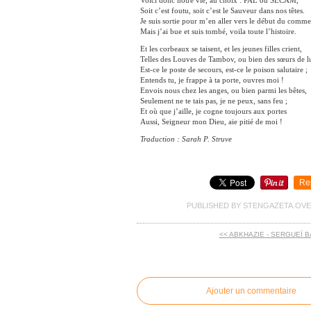
Voici donc notre vie, au choix : PAL ou SECAM,
Soit c’est foutu, soit c’est le Sauveur dans nos têtes.
Je suis sortie pour m’en aller vers le début du comm
Mais j’ai bue et suis tombé, voila toute l’histoire.
Et les corbeaux se taisent, et les jeunes filles crient,
Telles des Louves de Tambov, ou bien des sœurs de l
Est-ce le poste de secours, est-ce le poison salutaire ;
Entends tu, je frappe à ta porte, ouvres moi !
Envois nous chez les anges, ou bien parmi les bêtes,
Seulement ne te tais pas, je ne peux, sans feu ;
Et où que j’aille, je cogne toujours aux portes
Aussi, Seigneur mon Dieu, aie pitié de moi !
Traduction : Sarah P. Struve
Re
PUBLISHED BY STENGAZETA.OV
<< ABKHAZIE - SERGUEÏ B
commentaires
Ajouter un commentaire