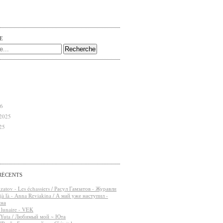
E
26
2025
25
RÉCENTS
atov - Les échassiers / Расул Гамзатов - Журавли
éjà là - Anna Reviakina / А май уже наступил -
ина
t lunaire - VEK
 Yuta / Любимый мой ~ Юта