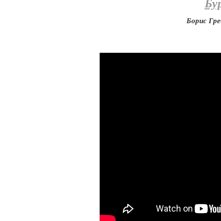
Бу
Борис Гре