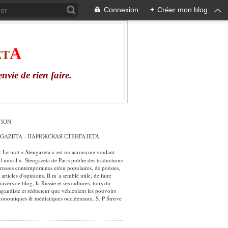
Connexion
+
Créer mon blog
А
ЕТ
envie
de
rien
faire
.
TION
NGAZETA - ПАРИЖСКАЯ СТЕНГАЗЕТА
: Le mot « Stengazeta » est un acronyme voulant
al mural ». Stengazeta de Paris publie des traductions
russes contemporaines et/ou populaires, de poésies,
 articles d'opinions. Il m’a semblé utile, de faire
ravers ce blog, la Russie et ses cultures, hors du
gandiste et réducteur que véhiculent les pouvoirs
économiques & médiatiques occidentaux. S. P Struve