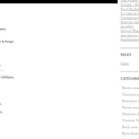
folk-groupe 
Огонёк ~ Pet
Pavel Kachin
La valse de 
Сталинградс
Soloviov-Séd
на рейде
aïne.
Sergueï Makh
sans nuages
безоблачно
e la berge.
PAGES
Links
,
a …
 biblique,
CATÉGORI
Bardes rus
Chansons po
Romances r
t,
Poésie russ
?!
Chansons de
Vladimir V
Rock russe
Boris Greb