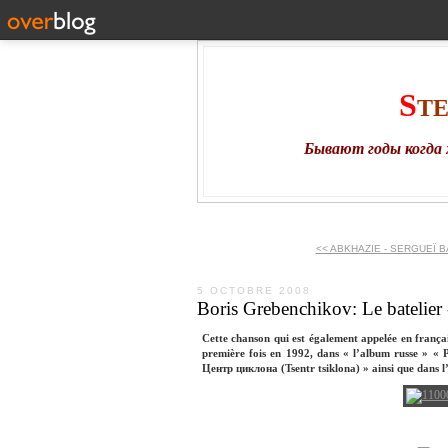
S
T
Бывают годы когда 
<< ABKHAZIE - SERGUEÏ B
5 OCTOBRE 2008
Boris Grebenchikov: Le batelie
Cette chanson qui est également appelée en françai
première fois en 1992, dans « l’album russe » « 
Центр циклона (Tsentr tsiklona) » ainsi que dans