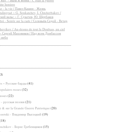
"Rus" - Была ж война - C’était la guerre
ite lumiere
e - la vie / Павел Кашин - Жизнь
stalingrad ~ G. Soukatchev, I. Chtcherbakov /
кий вальс ~ Г. Сукачев, Ю. Щербаков
oï - Soirée sur la rade / Соловьёв-Седой - Вечер
ovikov / Au-dessus de tout le Donbass, un ciel
 ~ Сергей Маховиков / Над всем Донбассом
е небо
ES
ses ~ Русские барды
(41)
pulaires russes
(32)
usses
(22)
e - русская поэзия
(21)
 & sur la Grande Guerre Patriotique
(20)
issotski - Владимир Высоцкий
(19)
(18)
enchikov - Борис Гребенщиков
(15)