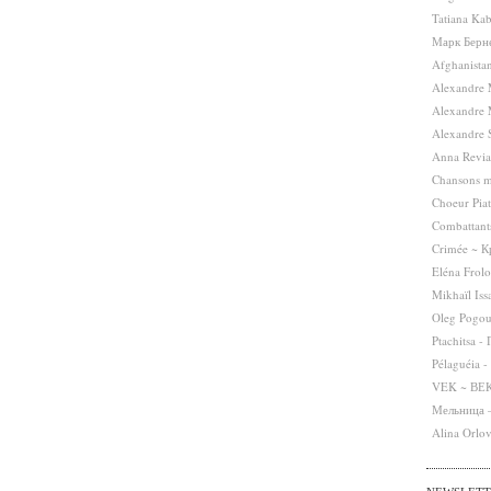
Tatiana Ka
Марк Берне
Afghanista
Alexandre 
Alexandre 
Alexandre
Anna Revia
Chansons m
Choeur Piat
Combattants
Crimée ~ 
Eléna Frol
Mikhaïl Is
Oleg Pogou
Ptachitsa -
Pélaguéia -
VEK ~ ВЕ
Мельница –
Alina Orlo