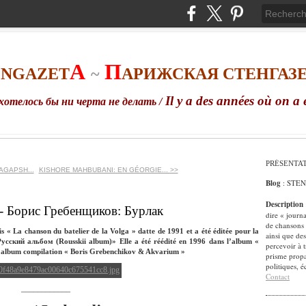
A
П
ENGAZET
~
АРИЖСКАЯ СТЕНГАЗ
Il
y
a
des
ann
é
es
o
ù
on
a
хотелось бы ни черта не делать /
PRÉSENTA
AGAPSH...
KISHORE MAHBUBANI: EN GÉORGIE... >>
Blog
: STE
Description
r - Борис Гребенщиков: Бурлак
dire « journ
de chansons 
s « La chanson du batelier de la Volga » datte de 1991 et a été éditée pour la
ainsi que des
Русский альбом (Rousskii album)» Elle a été réédité en 1996 dans l’album «
percevoir à t
 l’album compilation « Boris Grebenchikov & Akvarium »
prisme propa
politiques, 
Contact
____________