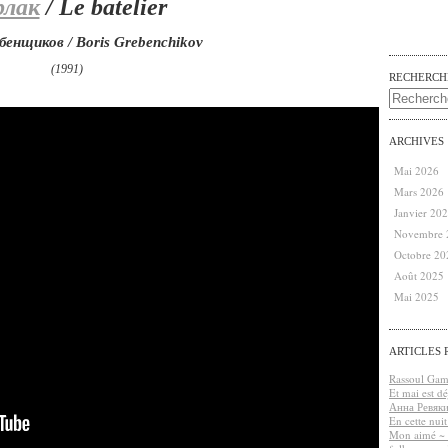
рлак
/ Le batelier
бенщиков / Boris Grebenchikov
(1991)
RECHERCH
ARCHIVES
Mai 2026
Mars 2026
Janvier 20
Novembre 
Octobre 20
Août 2025
Mai 2025
ARTICLES 
Rassoul Gamz
Et mai est d
Анна Ревяк
En cette nui
Mon aimé ~