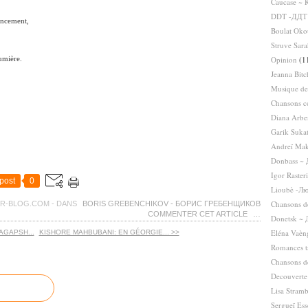
Caucase ~ 
DDT -ДДТ
encement,
Boulat Oko
Struve Sar
Opinion
(1
umière.
Jeanna Bit
Musique de
Chansons c
Diana Arbe
Garik Suka
Andreï Mak
Donbass ~
Igor Raster
post
0
Lioubè -Л
Chansons de
ER-BLOG.COM
-
DANS
BORIS GREBENCHIKOV - БОРИС ГРЕБЕНЩИКОВ
COMMENTER CET ARTICLE
…
Donetsk ~ 
Eléna Vaèn
AGAPSH...
KISHORE MAHBUBANI: EN GÉORGIE... >>
Romances t
Chansons de
Decouverte
Lisa Stram
Sergueï Es