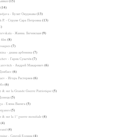
Кавказ
(15)
(14)
udjava - Булат Окуджава
(13)
ah P. - Струве Сара Петровна
(13)
1)
chevskaïa - Жанна. Бичевская
(9)
 film
(8)
osaques
(7)
nina - диана арбенина
(7)
tchev - Гарик Сукачёв
(7)
arevitch - Андрей Макаревич
(6)
 Донбасс
(6)
iaev - Игорь Растеряев
(6)
юбэ
(6)
 & sur la Grande Guerre Patriotique
(5)
Донецк
(5)
ga - Елена Ваенга
(5)
siganes
(5)
 & sur la 1° guerre mondiale
(4)
(4)
brand
(4)
senine - Сергей Есенин
(4)